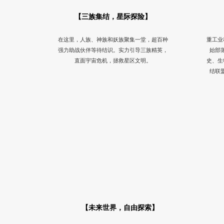
【三族集结，星际探险】